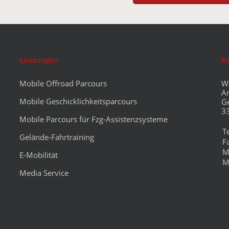
Leistungen
K
Mobile Offroad Parcours
W
A
Mobile Geschicklichkeitsparcours
G
3
Mobile Parcours für Fzg-Assistenzsysteme
T
Gelände-Fahrtraining
F
M
E-Mobilität
M
Media Service