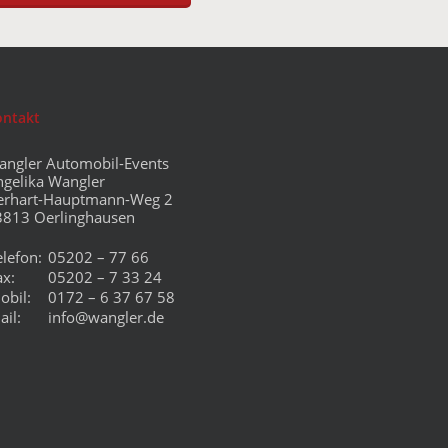
ontakt
angler Automobil-Events
ngelika Wangler
erhart-Hauptmann-Weg 2
3813 Oerlinghausen
elefon:
05202 – 77 66
ax:
05202 – 7 33 24
obil:
0172 – 6 37 67 58
ail:
info@wangler.de