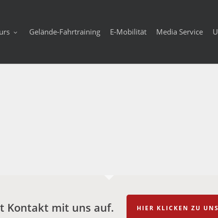
urs
Gelände-Fahrtraining
E-Mobilität
Media Service
U
 Kontakt mit uns auf.
HIER KLICKEN ZU U