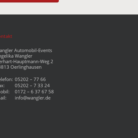
ontakt
angler Automobil-Events
ngelika Wangler
erhart-Hauptmann-Weg 2
3813 Oerlinghausen
elefon:
05202 – 77 66
ax:
05202 – 7 33 24
obil:
0172 – 6 37 67 58
ail:
info@wangler.de