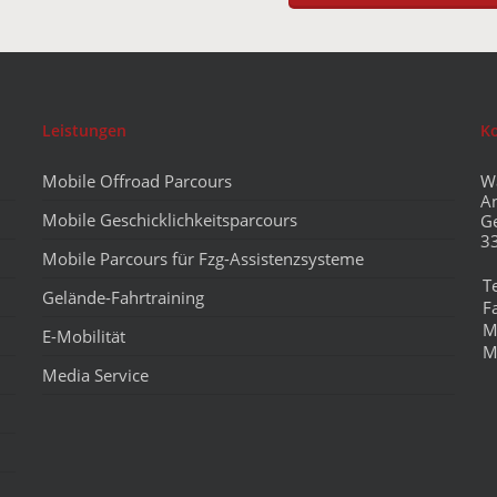
Leistungen
K
Mobile Offroad Parcours
W
A
Mobile Geschicklichkeitsparcours
G
3
Mobile Parcours für Fzg-Assistenzsysteme
T
Gelände-Fahrtraining
F
M
E-Mobilität
M
Media Service