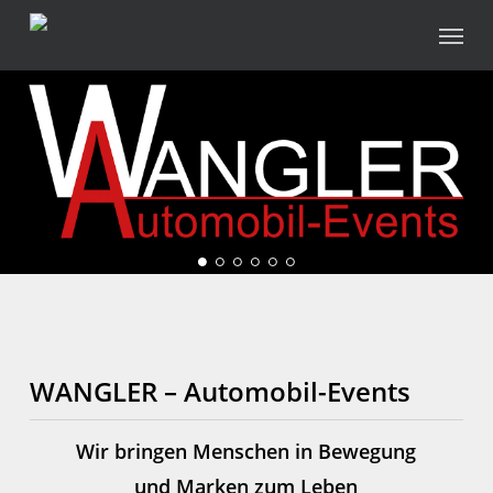
Skip
Menu
to
main
content
WANGLER – Automobil-Events
Wir bringen Menschen in Bewegung
und Marken zum Leben