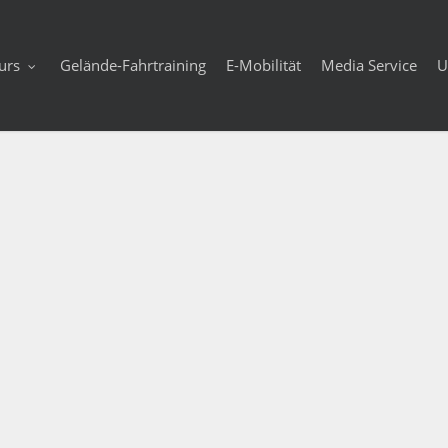
urs
Gelände-Fahrtraining
E-Mobilität
Media Service
U