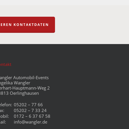
NSEREN KONTAKTDATEN
ontakt
angler Automobil-Events
ngelika Wangler
erhart-Hauptmann-Weg 2
3813 Oerlinghausen
elefon:
05202 – 77 66
ax:
05202 – 7 33 24
obil:
0172 – 6 37 67 58
ail:
info@wangler.de