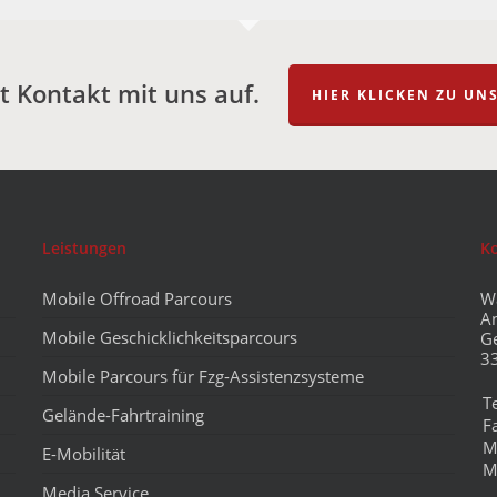
 Kontakt mit uns auf.
HIER KLICKEN ZU U
Leistungen
K
Mobile Offroad Parcours
W
A
Mobile Geschicklichkeitsparcours
G
3
Mobile Parcours für Fzg-Assistenzsysteme
T
Gelände-Fahrtraining
F
M
E-Mobilität
M
Media Service