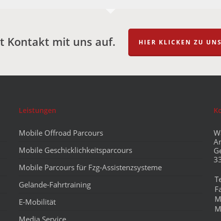
 Kontakt mit uns auf.
HIER KLICKEN ZU U
Leistungen
K
Mobile Offroad Parcours
W
A
Mobile Geschicklichkeitsparcours
G
3
Mobile Parcours für Fzg-Assistenzsysteme
T
Gelände-Fahrtraining
F
M
E-Mobilität
M
Media Service