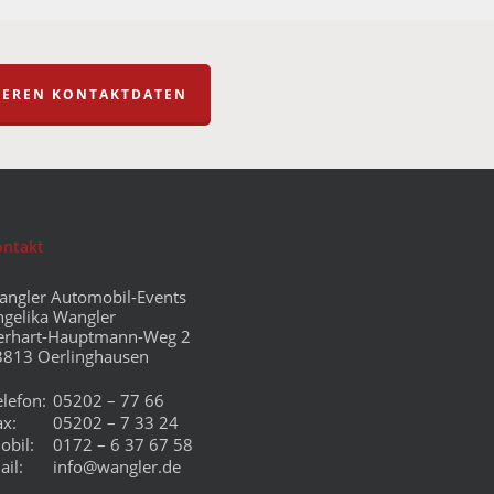
NSEREN KONTAKTDATEN
ontakt
angler Automobil-Events
ngelika Wangler
erhart-Hauptmann-Weg 2
3813 Oerlinghausen
elefon:
05202 – 77 66
ax:
05202 – 7 33 24
obil:
0172 – 6 37 67 58
ail:
info@wangler.de