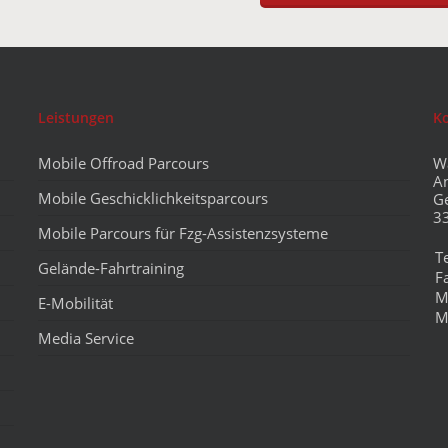
Leistungen
K
Mobile Offroad Parcours
W
A
Mobile Geschicklichkeitsparcours
G
3
Mobile Parcours für Fzg-Assistenzsysteme
T
Gelände-Fahrtraining
F
M
E-Mobilität
M
Media Service