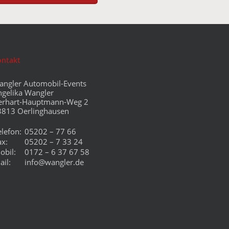
ontakt
angler Automobil-Events
ngelika Wangler
erhart-Hauptmann-Weg 2
3813 Oerlinghausen
elefon:
05202 – 77 66
ax:
05202 – 7 33 24
obil:
0172 – 6 37 67 58
ail:
info@wangler.de